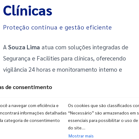
Clínicas
Proteção contínua e gestão eficiente
A
Souza Lima
atua com soluções integradas de
Segurança e Facilities para clínicas, oferecendo
vigilância 24 horas e monitoramento interno e
externo por câmeras inteligentes com sensores. A
ias de consentimento
operação é sustentada por equipes treinadas in
loco, assegurando prevenção de riscos, controle
você a navegar com eficiência e
Os cookies que são classificados c
encontrará informações detalhadas
“Necessário” são armazenados em s
dos ambientes e atendimento adequado ao
da categoria de consentimento
essenciais para possibilitar o uso de
público no contexto da saúde.
do site....
Mostrar mais