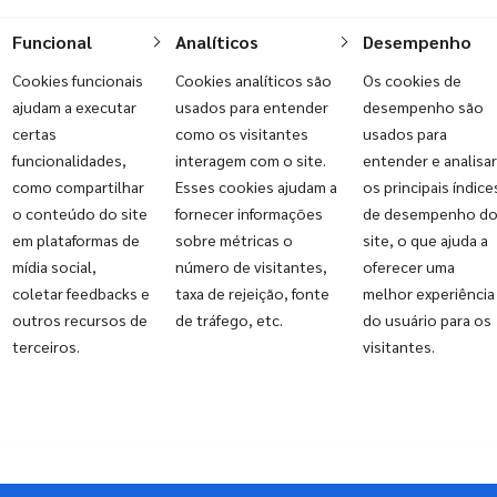
Funcional
Analíticos
Desempenho
Cookies funcionais
Cookies analíticos são
Os cookies de
ajudam a executar
usados para entender
desempenho são
certas
como os visitantes
usados para
funcionalidades,
interagem com o site.
entender e analisar
Laboratórios
como compartilhar
Esses cookies ajudam a
os principais índice
o conteúdo do site
fornecer informações
de desempenho d
em plataformas de
sobre métricas o
site, o que ajuda a
Controle, segurança e continuidade
mídia social,
número de visitantes,
oferecer uma
coletar feedbacks e
taxa de rejeição, fonte
melhor experiência
operacional
outros recursos de
de tráfego, etc.
do usuário para os
terceiros.
visitantes.
A
Souza Lima
oferece soluções integradas de
Segurança e Facilities para laboratórios, com
portaria e vigilância contínua, controle inteligente
de acessos e monitoramento por câmeras com