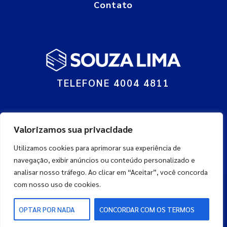
Contato
TELEFONE 4004 4811
© Grupo Souza Lima : Todos os direitos reservados.
Valorizamos sua privacidade
RAZÃO SOCIAL: SOUZA LIMA TERCEIRIZACOES LTDA. CNPJ:
07.210.221/0001-33
Utilizamos cookies para aprimorar sua experiência de
navegação, exibir anúncios ou conteúdo personalizado e
analisar nosso tráfego. Ao clicar em “Aceitar”, você concorda
com nosso uso de cookies.
by
initi
Press
OPTAR POR NADA
CONCORDAR COM OS TERMOS