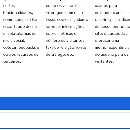
certas
como os visitantes
usados para
funcionalidades,
interagem com o site.
entender e analisar
como compartilhar
Esses cookies ajudam a
os principais índice
o conteúdo do site
fornecer informações
de desempenho d
em plataformas de
sobre métricas o
site, o que ajuda a
OPERAÇÃO COM CUIDADO
mídia social,
número de visitantes,
oferecer uma
Eficiência
coletar feedbacks e
taxa de rejeição, fonte
melhor experiência
outros recursos de
de tráfego, etc.
do usuário para os
Operacional
terceiros.
visitantes.
Eficiência operacional, para a
Souza Lima
,
é manter a rotina com método,
previsibilidade e atenção a detalhes.
Processos estruturados gestão ativa e
equipes preparadas deixam ambientes