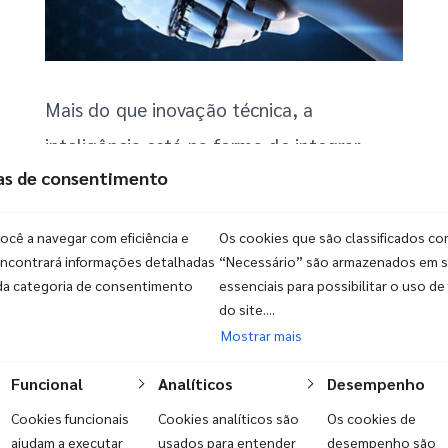
Mais do que inovação técnica, a
inteligência está na forma de integrar
ias de consentimento
pessoas, ambientes e operações. Soluções
tecnológicas trabalham de forma contínua
você a navegar com eficiência e
Os cookies que são classificados c
e confiável, ampliando a capacidade de
encontrará informações detalhadas
“Necessário” são armazenados em s
da categoria de consentimento
essenciais para possibilitar o uso de
proteção e gestão, sempre com o humano
do site....
no centro e o cuidado como finalidade.
Mostrar mais
Funcional
Analíticos
Desempenho
Cookies funcionais
Cookies analíticos são
Os cookies de
ajudam a executar
usados para entender
desempenho são