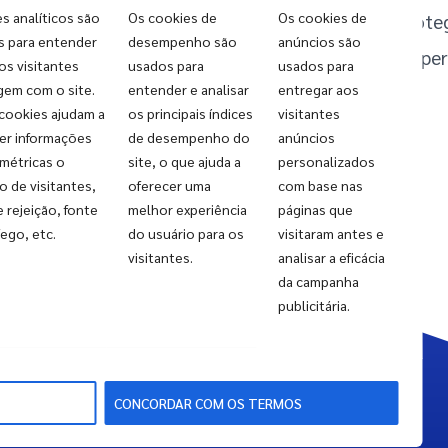
s analíticos são
Os cookies de
Os cookies de
que prote
s para entender
desempenho são
anúncios são
bens, ope
s visitantes
usados para
usados para
gem com o site.
entender e analisar
entregar aos
Cuidando
cookies ajudam a
os principais índices
visitantes
er informações
de desempenho do
anúncios
do que
métricas o
site, o que ajuda a
personalizados
 de visitantes,
oferecer uma
com base nas
e rejeição, fonte
melhor experiência
páginas que
importa.
fego, etc.
do usuário para os
visitaram antes e
visitantes.
analisar a eficácia
da campanha
publicitária.
CONCORDAR COM OS TERMOS