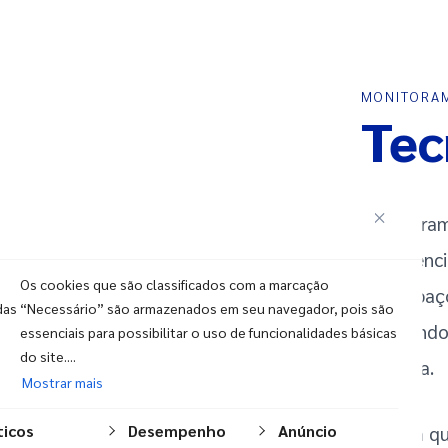
MONITORAM
Tec
Monitoram
inteligênc
Os cookies que são classificados com a marcação
dos espaç
das
“Necessário” são armazenados em seu navegador, pois são
ampliando 
essenciais para possibilitar o uso de funcionalidades básicas
do site....
empatia.
Mostrar mais
ticos
Desempenho
Anúncio
É assim q