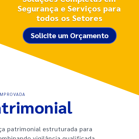
Segurança e Serviços para
todos os Setores
Solicite um Orçamento
OMPROVADA
trimonial
a patrimonial estruturada para
ombinando vigilância qualificada,