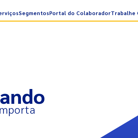
erviços
Segmentos
Portal do Colaborador
Trabalhe
dando
importa