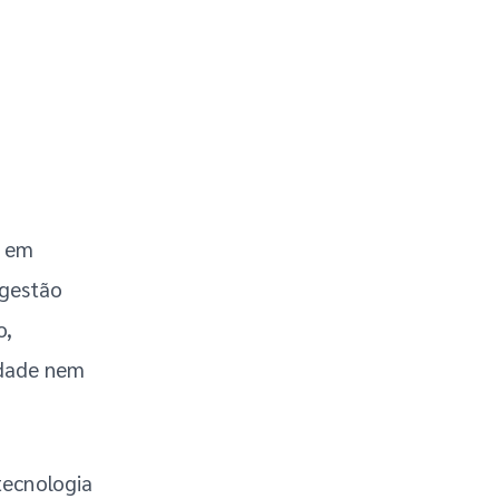
o
m em
 gestão
o,
idade nem
tecnologia