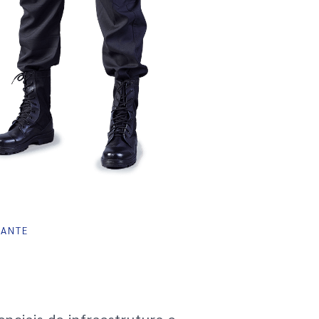
TANTE
nciais de infraestrutura e